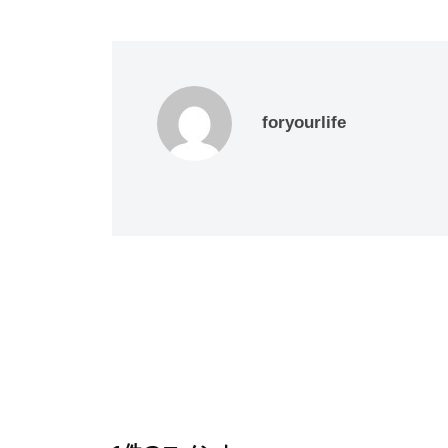
の
チ
公
式
サ
foryourlife
イ
ト
で
す
。
投
稿
ナ
ビ
ゲ