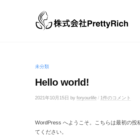
コ
式
ン
会
テ
社
ン
プ
株
株
ツ
リ
式
式
へ
テ
会
会
ィ
ス
社
社
未分類
ー
キ
プ
プ
リ
ッ
Hello world!
リ
ッ
リ
プ
テ
チ
テ
2021年10月15日
by
foryourlife
/
1件のコメント
ィ
ィ
ー
ー
リ
WordPress へようこそ。こちらは最
ッ
リ
てください。
チ
ッ