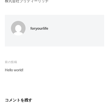
株式会社プリティーリッチ
サ
イ
ト
で
foryourlife
す
。
投
前の投稿
稿
Hello world!
ナ
ビ
ゲ
ー
コメントを残す
シ