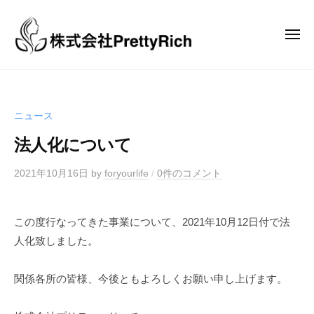
株
コ
式
ン
会
メ
テ
ニ
社
ュ
ン
ー
株
プ
株
リ
ツ
式
式
テ
へ
会
会
ニュース
ィ
社
ス
社
ー
プ
キ
法人化について
プ
リ
リ
ッ
リ
ッ
テ
2021年10月16日
by
foryourlife
/
0件のコメント
プ
テ
チ
ィ
ィ
ー
この度行なってきた事業について、2021年10月12日付で法
ー
リ
人化致しました。
リ
ッ
チ
ッ
関係各所の皆様、今後ともよろしくお願い申し上げます。
の
チ
公
式